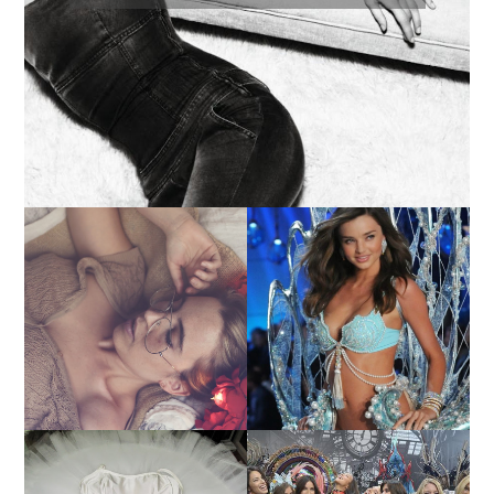
LA BAILARINA BLANCA
DE LA CRUZ O COMO
LA ALTURA DE LAS
REINVENTARSE ANTE
MODELOS MAS ALTAS
LA ADVERSIDAD.