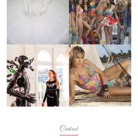
¿QUIERES SABER LA
TUTORIAL PARA HACER
EDAD Y ALTURA DE LAS
UN TUTÚ DE BALLET DE
MODELOS VICTORIA'S
PLATO CON ARO.
SECRET 2017?
MARGA GONZÁLEZ Y
ELIA FERNÁNDEZ
LA ALTURA DE LAS
DIALOGAN EN ESPACIO
MODELOS MAS
DEL ANONIMATO, LA
BAJITAS
CASA ROSA DE OVIEDO
Contact