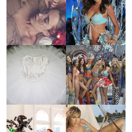
LA BAILARINA BLANCA
DE LA CRUZ O COMO
LA ALTURA DE LAS
REINVENTARSE ANTE
MODELOS MAS ALTAS
LA ADVERSIDAD.
¿QUIERES SABER LA
TUTORIAL PARA HACER
EDAD Y ALTURA DE LAS
UN TUTÚ DE BALLET DE
MODELOS VICTORIA'S
PLATO CON ARO.
SECRET 2017?
MARGA GONZÁLEZ Y
ELIA FERNÁNDEZ
LA ALTURA DE LAS