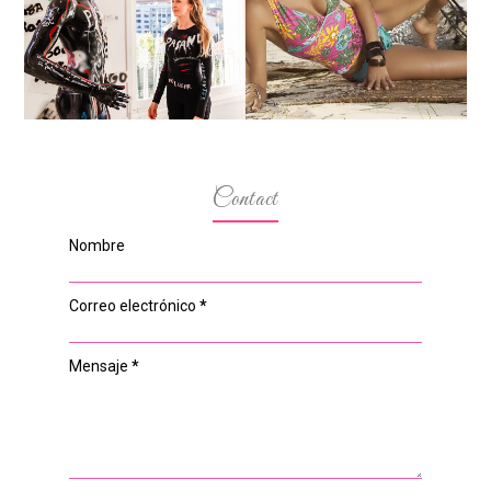
DIALOGAN EN ESPACIO
MODELOS MAS
DEL ANONIMATO, LA
BAJITAS
CASA ROSA DE OVIEDO
Contact
Nombre
Correo electrónico
*
Mensaje
*