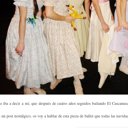
 iba a decir a mí, que después de cuatro añ
os seguidos bailando El Cascanue
 un post nostálgico, os voy a hablar de esta pieza de ballet que todas las navid