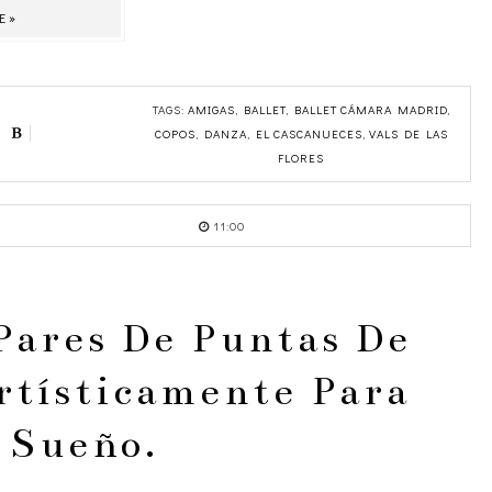
E»
TAGS:
AMIGAS
,
BALLET
,
BALLET CÁMARA MADRID
,
COPOS
,
DANZA
,
EL CASCANUECES
,
VALS DE LAS
FLORES
11:00
Pares De Puntas De
rtísticamente Para
 Sueño.