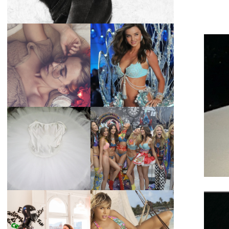
LA BAILARINA
BLANCA DE LA
LA ALTURA DE LAS
CRUZ O COMO
MODELOS MAS
REINVENTARSE
ALTAS
ANTE LA
ADVERSIDAD.
¿QUIERES SABER
TUTORIAL PARA
LA EDAD Y ALTURA
HACER UN TUTÚ
DE LAS MODELOS
DE BALLET DE
VICTORIA'S
PLATO CON ARO.
SECRET 2017?
MARGA GONZÁLEZ
Y ELIA FERNÁNDEZ
DIALOGAN EN
LA ALTURA DE LAS