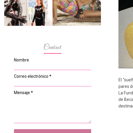
ESPACIO DEL
MODELOS MAS
ANONIMATO, LA
BAJITAS
CASA ROSA DE
OVIEDO
Contact
Nombre
Correo electrónico
*
El "sue
pares d
Mensaje
*
La Fund
de Beca
destina