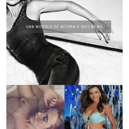
UNA MODELO DE ALTURA O QUIZÁS NO
LA BAILARINA BLANCA
DE LA CRUZ O COMO
LA ALTURA DE LAS
REINVENTARSE ANTE
MODELOS MAS ALTAS
LA ADVERSIDAD.