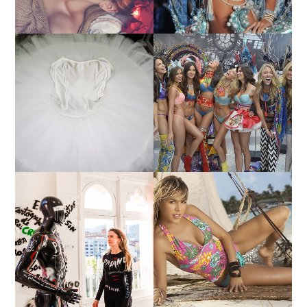
¿QUIERES SABER LA
TUTORIAL PARA HACER
EDAD Y ALTURA DE LAS
UN TUTÚ DE BALLET DE
MODELOS VICTORIA'S
PLATO CON ARO.
SECRET 2017?
MARGA GONZÁLEZ Y
ELIA FERNÁNDEZ
LA ALTURA DE LAS
DIALOGAN EN ESPACIO
MODELOS MAS
DEL ANONIMATO, LA
BAJITAS
CASA ROSA DE OVIEDO