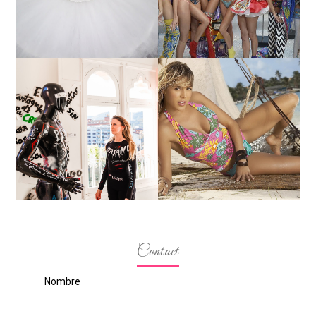
SECRET 2017?
MARGA GONZÁLEZ Y
ELIA FERNÁNDEZ
LA ALTURA DE LAS
DIALOGAN EN ESPACIO
MODELOS MAS
DEL ANONIMATO, LA
BAJITAS
CASA ROSA DE OVIEDO
Contact
Nombre