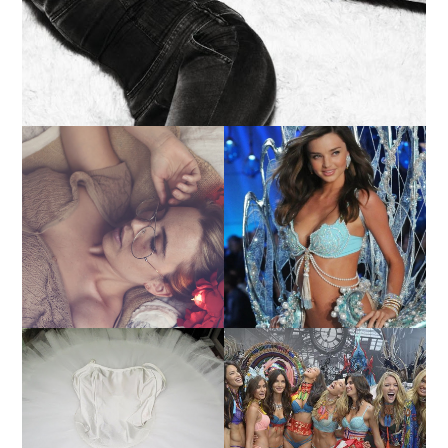
LA BAILARINA BLANCA
DE LA CRUZ O COMO
LA ALTURA DE LAS
REINVENTARSE ANTE
MODELOS MAS ALTAS
LA ADVERSIDAD.
¿QUIERES SABER LA
TUTORIAL PARA HACER
EDAD Y ALTURA DE LAS
UN TUTÚ DE BALLET DE
MODELOS VICTORIA'S
PLATO CON ARO.