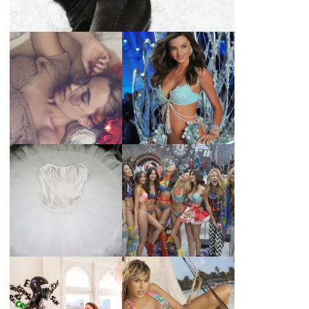
LA BAILARINA
BLANCA DE LA
LA ALTURA DE LAS
CRUZ O COMO
MODELOS MAS
REINVENTARSE
ALTAS
ANTE LA
ADVERSIDAD.
¿QUIERES SABER
TUTORIAL PARA
LA EDAD Y ALTURA
HACER UN TUTÚ
DE LAS MODELOS
DE BALLET DE
VICTORIA'S
PLATO CON ARO.
SECRET 2017?
MARGA GONZÁLEZ
Y ELIA FERNÁNDEZ
DIALOGAN EN
LA ALTURA DE LAS