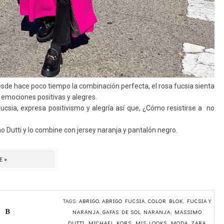
sde hace poco tiempo la combinación perfecta, el rosa fucsia sienta
r, emociones positivas y alegres.
 fucsia, expresa positivismo y alegría así que, ¿Cómo resistirse a no
 Dutti y lo combine con jersey naranja y pantalón negro.
E»
TAGS:
ABRIGO
,
ABRIGO FUCSIA
,
COLOR BLOK
,
FUCSIA Y
NARANJA
,
GAFAS DE SOL NARANJA
,
MASSIMO
DUTTI
,
MICHAEL KORS
,
MIS LOOKS
,
MODA
,
ZARA