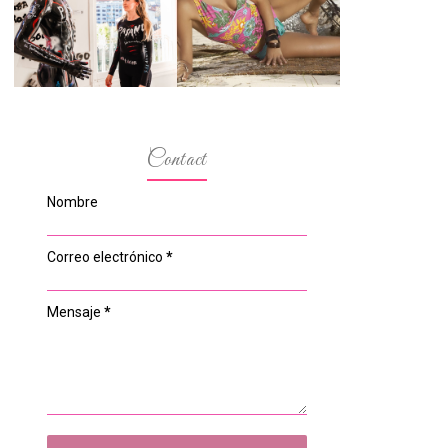
ESPACIO DEL
MODELOS MAS
ANONIMATO, LA
BAJITAS
CASA ROSA DE
OVIEDO
Contact
Nombre
Correo electrónico
*
Mensaje
*