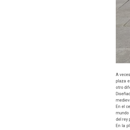
A veces 
plaza e
otro di
Diseñad
medieva
En el c
mundo e
del rey
En la p