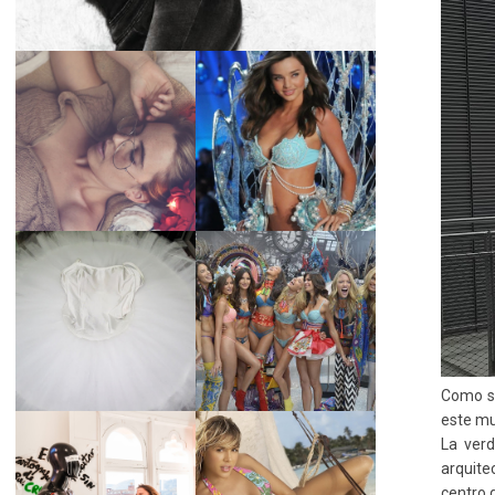
LA BAILARINA
BLANCA DE LA
LA ALTURA DE LAS
CRUZ O COMO
MODELOS MAS
REINVENTARSE
ALTAS
ANTE LA
ADVERSIDAD.
¿QUIERES SABER
TUTORIAL PARA
LA EDAD Y ALTURA
HACER UN TUTÚ
DE LAS MODELOS
DE BALLET DE
VICTORIA'S
PLATO CON ARO.
SECRET 2017?
Como so
este mu
La verd
MARGA GONZÁLEZ
arquite
Y ELIA FERNÁNDEZ
DIALOGAN EN
LA ALTURA DE LAS
centro 