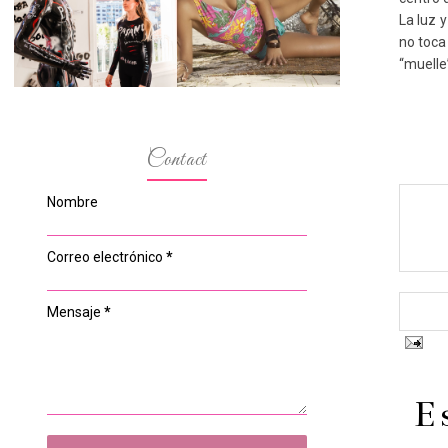
ESPACIO DEL
MODELOS MAS
La luz 
ANONIMATO, LA
BAJITAS
CASA ROSA DE
no toca
OVIEDO
“muelle”
Contact
Nombre
Correo electrónico
*
Mensaje
*
E