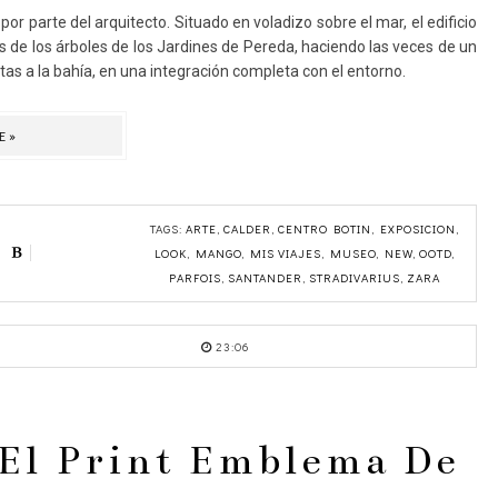
or parte del arquitecto. Situado en voladizo sobre el mar, el edificio
as de los árboles de los Jardines de Pereda, haciendo las veces de un
istas a la bahía, en una integración completa con el entorno.
E»
TAGS:
ARTE
,
CALDER
,
CENTRO BOTIN
,
EXPOSICION
,
LOOK
,
MANGO
,
MIS VIAJES
,
MUSEO
,
NEW
,
OOTD
,
PARFOIS
,
SANTANDER
,
STRADIVARIUS
,
ZARA
23:06
El Print Emblema De