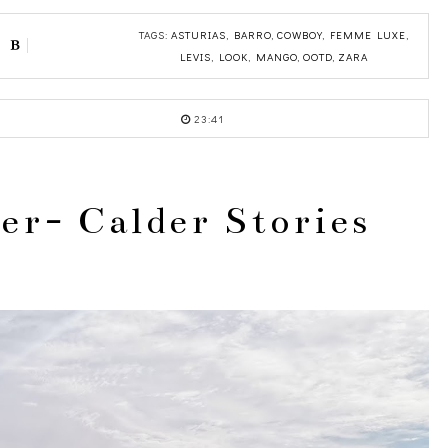
TAGS:
ASTURIAS
,
BARRO
,
COWBOY
,
FEMME LUXE
,
LEVIS
,
LOOK
,
MANGO
,
OOTD
,
ZARA
23:41
er- Calder Stories