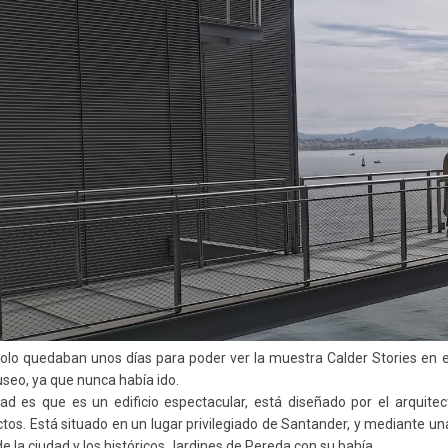
lo quedaban unos días para poder ver la muestra Calder Stories en 
seo, ya que nunca había ido.
ad es que es un edificio espectacular, está diseñado por el arquite
ctos. Está situado en un lugar privilegiado de Santander, y mediante u
de la ciudad y los históricos Jardines de Pereda con su bahía.