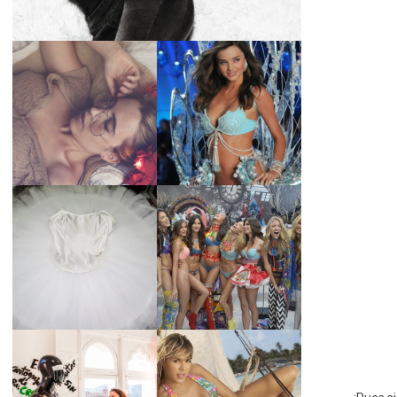
LA BAILARINA
BLANCA DE LA
LA ALTURA DE LAS
CRUZ O COMO
MODELOS MAS
REINVENTARSE
ALTAS
ANTE LA
ADVERSIDAD.
¿QUIERES SABER
TUTORIAL PARA
LA EDAD Y ALTURA
HACER UN TUTÚ
DE LAS MODELOS
DE BALLET DE
VICTORIA'S
PLATO CON ARO.
SECRET 2017?
MARGA GONZÁLEZ
Y ELIA FERNÁNDEZ
DIALOGAN EN
LA ALTURA DE LAS