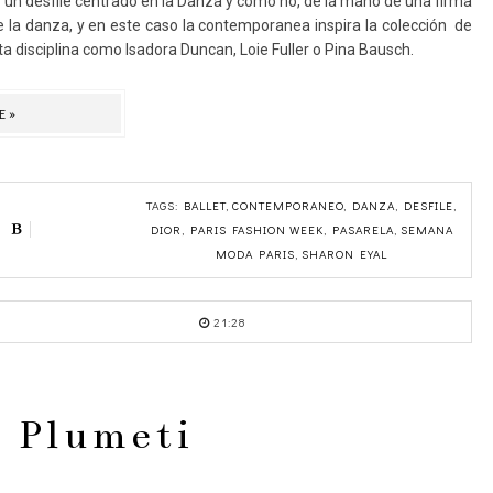
n un desfile centrado en la Danza y como no, de la mano de una firma
ue la danza, y en este caso la contemporanea inspira la colección de
a disciplina como Isadora Duncan, Loie Fuller o Pina Bausch.
E»
TAGS:
BALLET
,
CONTEMPORANEO
,
DANZA
,
DESFILE
,
DIOR
,
PARIS FASHION WEEK
,
PASARELA
,
SEMANA
MODA PARIS
,
SHARON EYAL
21:28
 Plumeti