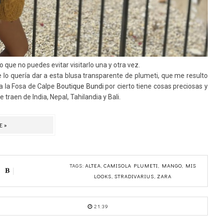
io que no puedes evitar visitarlo una y otra vez.
 lo quería dar a esta blusa transparente de plumeti, que me resulto
ya la Fosa de Calpe
Boutique Bundi
por cierto tiene cosas preciosas y
traen de India, Nepal, Tahilandia y Bali.
E»
TAGS:
ALTEA
,
CAMISOLA PLUMETI
,
MANGO
,
MIS
LOOKS
,
STRADIVARIUS
,
ZARA
21:39