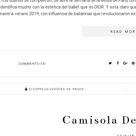
i, mis sueños se cumplieron!, se abre la Semana de la Moda de Paris co
identifica mucho con la estética del ballet que es DIOR. Y esta claro q
imavera-verano 2019, con influencia de bailarinas que revolucionaron est
READ MOR
COMMENTS (13)
SI COPPELIA VISTIERA DE PRADA
Camisola De
23/9/18