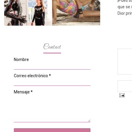
¡Pues s
ESPACIO DEL
MODELOS MAS
ANONIMATO, LA
BAJITAS
que se 
CASA ROSA DE
Dior pr
OVIEDO
Contact
Nombre
Correo electrónico
*
Mensaje
*