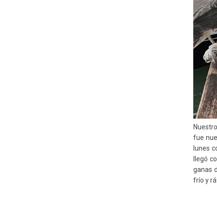
Nuestro
fue nue
lunes c
llegó c
ganas d
frío y 