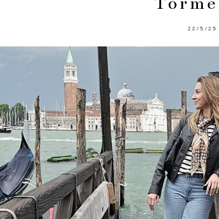
Torme
22/5/25