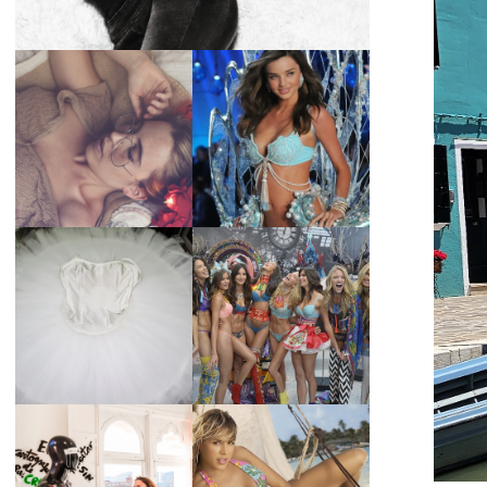
LA BAILARINA
BLANCA DE LA
LA ALTURA DE LAS
CRUZ O COMO
MODELOS MAS
REINVENTARSE
ALTAS
ANTE LA
ADVERSIDAD.
¿QUIERES SABER
TUTORIAL PARA
LA EDAD Y ALTURA
HACER UN TUTÚ
DE LAS MODELOS
DE BALLET DE
VICTORIA'S
PLATO CON ARO.
SECRET 2017?
MARGA GONZÁLEZ
Y ELIA FERNÁNDEZ
DIALOGAN EN
LA ALTURA DE LAS