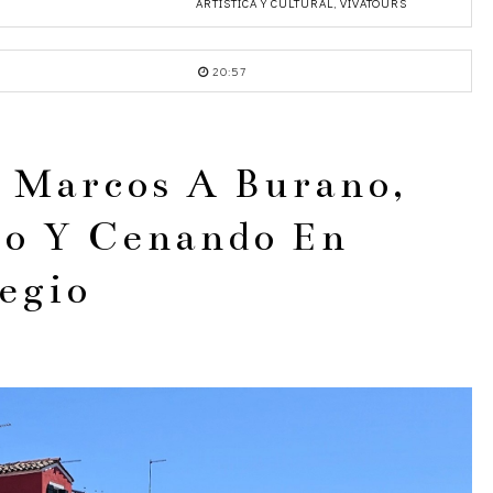
ARTISTICA Y CULTURAL
,
VIVATOURS
20:57
n Marcos A Burano,
o Y Cenando En
egio