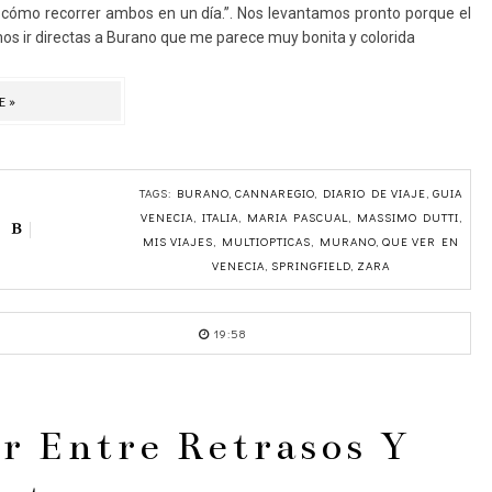
o cómo recorrer ambos en un día.”. Nos levantamos pronto porque el
imos ir directas a Burano que me parece muy bonita y colorida
E»
TAGS:
BURANO
,
CANNAREGIO
,
DIARIO DE VIAJE
,
GUIA
VENECIA
,
ITALIA
,
MARIA PASCUAL
,
MASSIMO DUTTI
,
MIS VIAJES
,
MULTIOPTICAS
,
MURANO
,
QUE VER EN
VENECIA
,
SPRINGFIELD
,
ZARA
19:58
ar Entre Retrasos Y