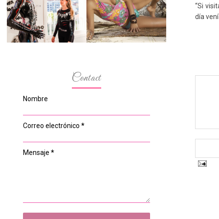
ESPACIO DEL
MODELOS MAS
“Si vis
ANONIMATO, LA
BAJITAS
CASA ROSA DE
día ven
OVIEDO
Contact
Nombre
Correo electrónico
*
Mensaje
*