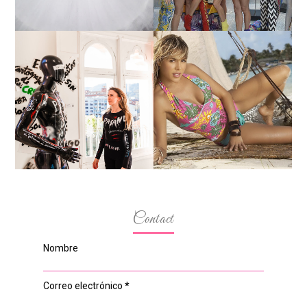
MARGA GONZÁLEZ Y
ELIA FERNÁNDEZ
LA ALTURA DE LAS
DIALOGAN EN ESPACIO
MODELOS MAS
DEL ANONIMATO, LA
BAJITAS
CASA ROSA DE OVIEDO
Contact
Nombre
Correo electrónico
*