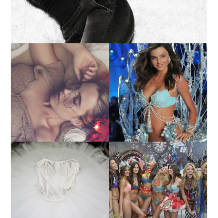
LA BAILARINA BLANCA
DE LA CRUZ O COMO
LA ALTURA DE LAS
REINVENTARSE ANTE
MODELOS MAS ALTAS
LA ADVERSIDAD.
¿QUIERES SABER LA
TUTORIAL PARA HACER
EDAD Y ALTURA DE LAS
UN TUTÚ DE BALLET DE
MODELOS VICTORIA'S
PLATO CON ARO.
SECRET 2017?