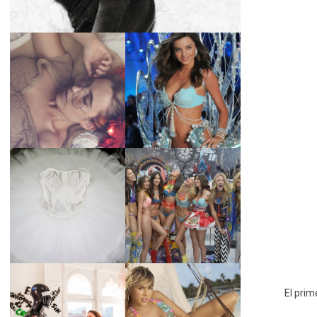
LA BAILARINA
BLANCA DE LA
LA ALTURA DE LAS
CRUZ O COMO
MODELOS MAS
REINVENTARSE
ALTAS
ANTE LA
ADVERSIDAD.
¿QUIERES SABER
TUTORIAL PARA
LA EDAD Y ALTURA
HACER UN TUTÚ
DE LAS MODELOS
DE BALLET DE
VICTORIA'S
PLATO CON ARO.
SECRET 2017?
MARGA GONZÁLEZ
El prim
Y ELIA FERNÁNDEZ
DIALOGAN EN
LA ALTURA DE LAS