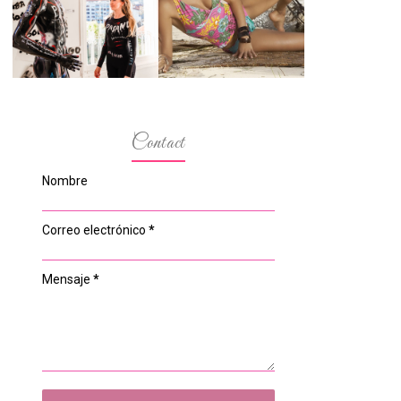
ESPACIO DEL
MODELOS MAS
ANONIMATO, LA
BAJITAS
CASA ROSA DE
OVIEDO
Contact
Nombre
Correo electrónico
*
Mensaje
*