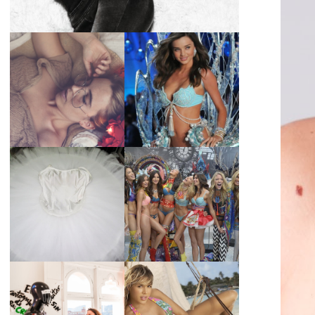
LA BAILARINA
BLANCA DE LA
LA ALTURA DE LAS
CRUZ O COMO
MODELOS MAS
REINVENTARSE
ALTAS
ANTE LA
ADVERSIDAD.
¿QUIERES SABER
TUTORIAL PARA
LA EDAD Y ALTURA
HACER UN TUTÚ
DE LAS MODELOS
DE BALLET DE
VICTORIA'S
PLATO CON ARO.
SECRET 2017?
MARGA GONZÁLEZ
Y ELIA FERNÁNDEZ
DIALOGAN EN
LA ALTURA DE LAS