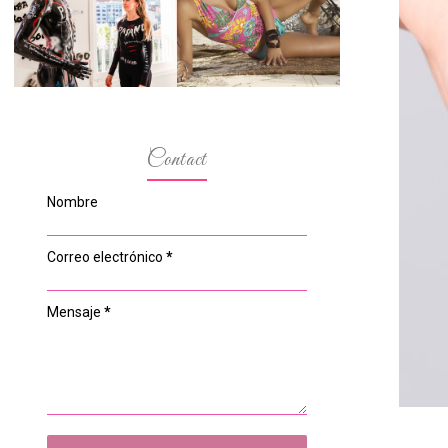
ESPACIO DEL
MODELOS MAS
ANONIMATO, LA
BAJITAS
CASA ROSA DE
OVIEDO
Contact
Nombre
Correo electrónico
*
Mensaje
*