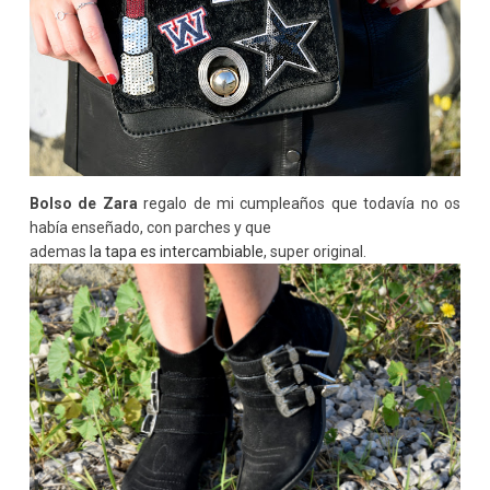
Bolso de Zara
regalo de mi cumpleaños que todavía no os
había enseñado, con parches y que
ademas
la tapa es intercambiable
, super original.