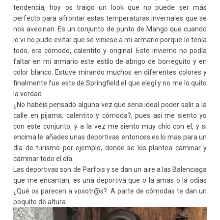
tendencia, hoy os traigo un look que no puede ser más
perfecto para afrontar estas temperaturas invernales que se
nos avecinan. Es un conjunto de punto de Mango que cuando
lo vi no pude evitar que se viniese a mi armario porque lo tenía
todo, era cómodo, calentito y original. Este invierno no podía
faltar en mi armario este estilo de abrigo de borreguito y en
color blanco. Estuve mirando muchos en diferentes colores y
finalmente fue este de Springfield el que elegí y no me lo quito
la verdad.
¿No habéis pensado alguna vez que seria ideal poder salir a la
calle en pijama, calentito y cómoda?, pues así me siento yo
con este conjunto, y a la vez me siento muy chic con el, y si
encima le añades unas deportivas entonces es lo mas para un
día de turismo por ejemplo, donde se los plantea caminar y
caminar todo el día.
Las deportivas son de Parfois y se dan un aire a las Balenciaga
que me encantan, es una deportiva que o la amas o la odias
¿Qué os parecen a vosotr@s?. A parte de cómodas te dan un
poquito de altura.