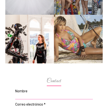
MARGA GONZÁLEZ Y
ELIA FERNÁNDEZ
LA ALTURA DE LAS
DIALOGAN EN ESPACIO
MODELOS MAS
DEL ANONIMATO, LA
BAJITAS
CASA ROSA DE OVIEDO
Contact
Nombre
Correo electrónico
*