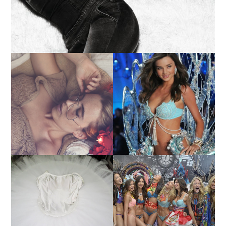
LA BAILARINA BLANCA
DE LA CRUZ O COMO
LA ALTURA DE LAS
REINVENTARSE ANTE
MODELOS MAS ALTAS
LA ADVERSIDAD.
¿QUIERES SABER LA
TUTORIAL PARA HACER
EDAD Y ALTURA DE LAS
UN TUTÚ DE BALLET DE
MODELOS VICTORIA'S
PLATO CON ARO.
SECRET 2017?