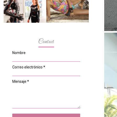
ESPACIO DEL
MODELOS MAS
ANONIMATO, LA
BAJITAS
CASA ROSA DE
OVIEDO
Contact
Nombre
Correo electrónico
*
Mensaje
*