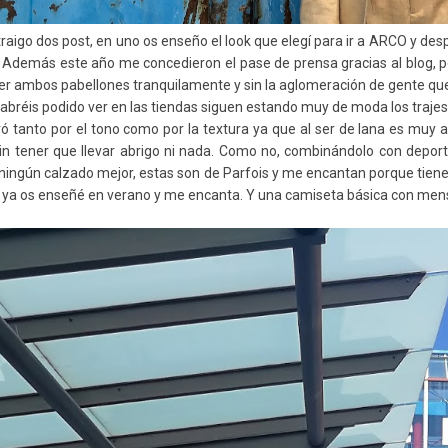
traigo dos post, en uno os enseño el look que elegí para ir a ARCO y d
a. Además este año me concedieron el pase de prensa gracias al blog, p
er ambos pabellones tranquilamente y sin la aglomeración de gente que 
bréis podido ver en las tiendas siguen estando muy de moda los trajes
 tanto por el tono como por la textura ya que al ser de lana es muy 
 sin tener que llevar abrigo ni nada. Como no, combinándolo con dep
 ningún calzado mejor, estas son de Parfois y me encantan porque tie
 ya os enseñé en verano y me encanta. Y una camiseta básica con me