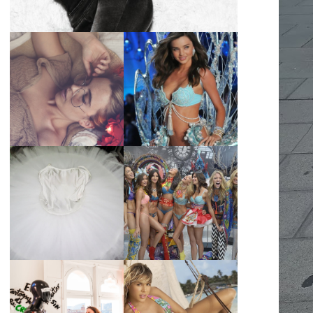
LA BAILARINA
BLANCA DE LA
LA ALTURA DE LAS
CRUZ O COMO
MODELOS MAS
REINVENTARSE
ALTAS
ANTE LA
ADVERSIDAD.
¿QUIERES SABER
TUTORIAL PARA
LA EDAD Y ALTURA
HACER UN TUTÚ
DE LAS MODELOS
DE BALLET DE
VICTORIA'S
PLATO CON ARO.
SECRET 2017?
MARGA GONZÁLEZ
Y ELIA FERNÁNDEZ
DIALOGAN EN
LA ALTURA DE LAS