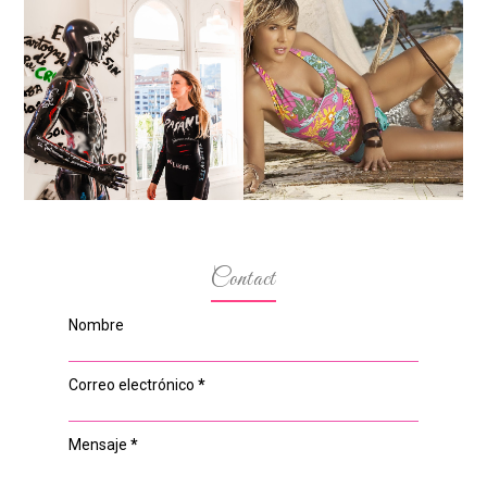
MARGA GONZÁLEZ Y
ELIA FERNÁNDEZ
LA ALTURA DE LAS
DIALOGAN EN ESPACIO
MODELOS MAS
DEL ANONIMATO, LA
BAJITAS
CASA ROSA DE OVIEDO
Contact
Nombre
Correo electrónico
*
Mensaje
*