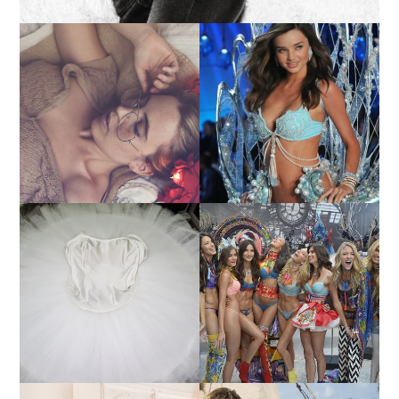
LA BAILARINA BLANCA
DE LA CRUZ O COMO
LA ALTURA DE LAS
REINVENTARSE ANTE
MODELOS MAS ALTAS
LA ADVERSIDAD.
¿QUIERES SABER LA
TUTORIAL PARA HACER
EDAD Y ALTURA DE LAS
UN TUTÚ DE BALLET DE
MODELOS VICTORIA'S
PLATO CON ARO.
SECRET 2017?