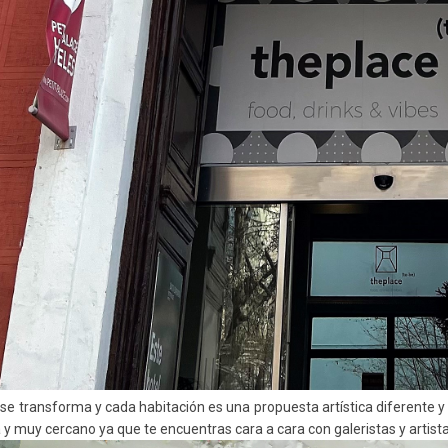
l se transforma y cada habitación es una propuesta artística diferente
 y muy cercano ya que te encuentras cara a cara con galeristas y artista