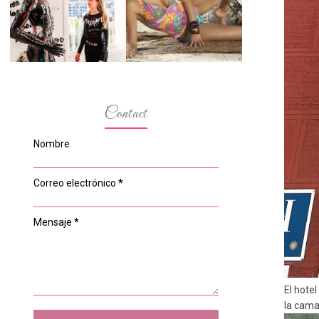
ESPACIO DEL
MODELOS MAS
ANONIMATO, LA
BAJITAS
CASA ROSA DE
OVIEDO
Contact
Nombre
Correo electrónico
*
Mensaje
*
El hote
la cama