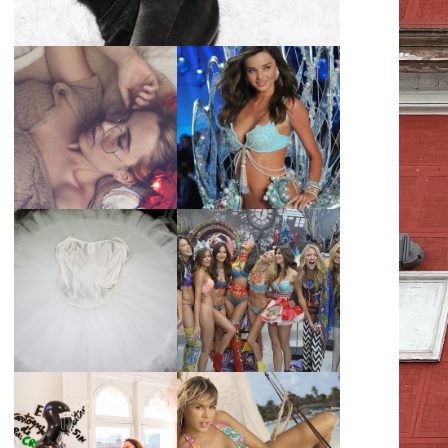
LA BAILARINA
BLANCA DE LA
LA ALTURA DE LAS
CRUZ O COMO
MODELOS MAS
REINVENTARSE
ALTAS
ANTE LA
ADVERSIDAD.
¿QUIERES SABER
TUTORIAL PARA
LA EDAD Y ALTURA
HACER UN TUTÚ
DE LAS MODELOS
DE BALLET DE
VICTORIA'S
PLATO CON ARO.
SECRET 2017?
MARGA GONZÁLEZ
Y ELIA FERNÁNDEZ
DIALOGAN EN
LA ALTURA DE LAS