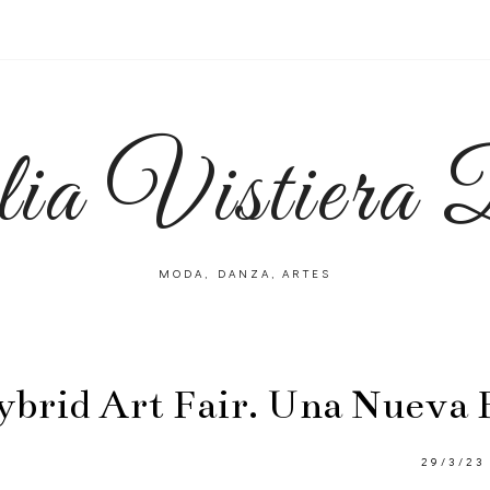
lia Vistiera
MODA, DANZA, ARTES
brid Art Fair. Una Nueva 
29/3/23