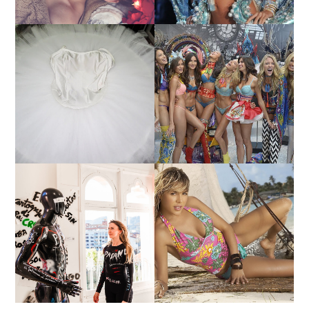
¿QUIERES SABER LA
TUTORIAL PARA HACER
EDAD Y ALTURA DE LAS
UN TUTÚ DE BALLET DE
MODELOS VICTORIA'S
PLATO CON ARO.
SECRET 2017?
MARGA GONZÁLEZ Y
ELIA FERNÁNDEZ
LA ALTURA DE LAS
DIALOGAN EN ESPACIO
MODELOS MAS
DEL ANONIMATO, LA
BAJITAS
CASA ROSA DE OVIEDO