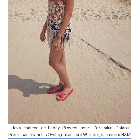
Llevo chaleco de Friday Proyect, short Zara,bikini Dolores
Promesas,chanclas Oysho,gafas Lord Wilmore, sombrero H&M