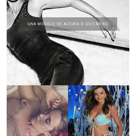
UNA MODELO DE ALTURA O QUIZÁS NO
LA BAILARINA BLANCA
DE LA CRUZ O COMO
LA ALTURA DE LAS
REINVENTARSE ANTE
MODELOS MAS ALTAS
LA ADVERSIDAD.