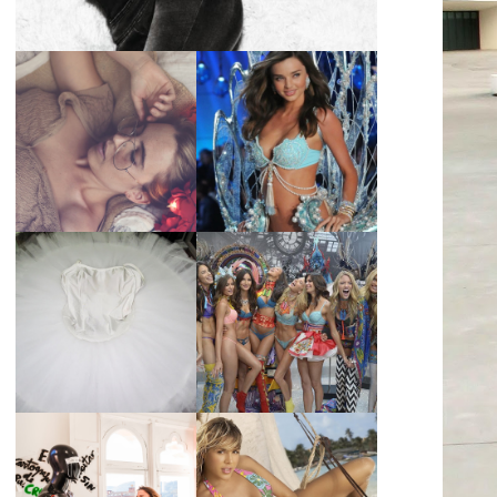
LA BAILARINA
BLANCA DE LA
LA ALTURA DE LAS
CRUZ O COMO
MODELOS MAS
REINVENTARSE
ALTAS
ANTE LA
ADVERSIDAD.
¿QUIERES SABER
TUTORIAL PARA
LA EDAD Y ALTURA
HACER UN TUTÚ
DE LAS MODELOS
DE BALLET DE
VICTORIA'S
PLATO CON ARO.
SECRET 2017?
MARGA GONZÁLEZ
Y ELIA FERNÁNDEZ
DIALOGAN EN
LA ALTURA DE LAS