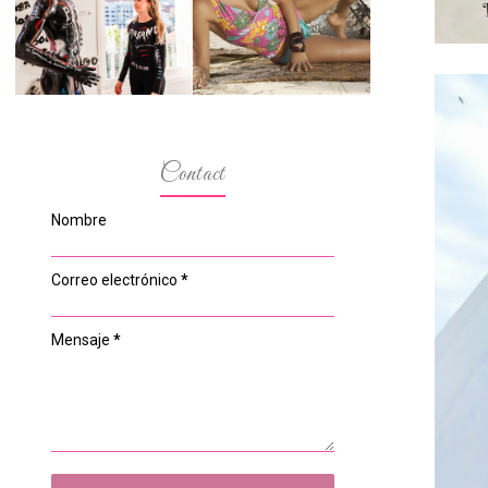
ESPACIO DEL
MODELOS MAS
ANONIMATO, LA
BAJITAS
CASA ROSA DE
OVIEDO
Contact
Nombre
Correo electrónico
*
Mensaje
*