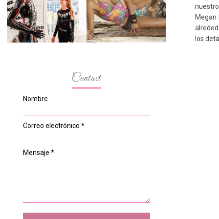
ESPACIO DEL
MODELOS MAS
nuestro
ANONIMATO, LA
BAJITAS
CASA ROSA DE
Megan F
OVIEDO
alreded
los deta
Contact
Nombre
Correo electrónico
*
Mensaje
*