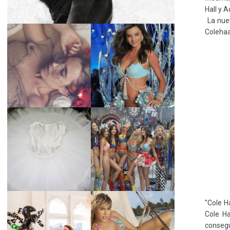
Hall
y A
La nue
Colehaa
LA BAILARINA
BLANCA DE LA
LA ALTURA DE LAS
CRUZ O COMO
MODELOS MAS
REINVENTARSE
ALTAS
ANTE LA
ADVERSIDAD.
¿QUIERES SABER
TUTORIAL PARA
LA EDAD Y ALTURA
HACER UN TUTÚ
DE LAS MODELOS
DE BALLET DE
VICTORIA'S
PLATO CON ARO.
SECRET 2017?
"
Cole
H
MARGA GONZÁLEZ
Cole H
Y ELIA FERNÁNDEZ
conseg
DIALOGAN EN
LA ALTURA DE LAS