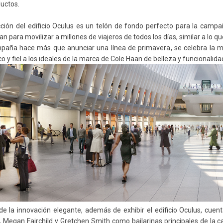
ductos.
cción
del edificio
Oculus
es un telón de fondo perfecto para la camp
an para movilizar a millones de viajeros
de todos los días
, similar a
lo qu
mpaña
hace más que
anunciar una línea
de primavera
, se celebra la m
co y
fiel a los ideales de la marca de Cole Haan de
belleza y funcionalida
de la innovación
elegante
, además
de exhibir
el edificio
Oculus
,
cuent
,
Megan
Fairchild
y Gretchen
Smith como bailarinas
principales de la