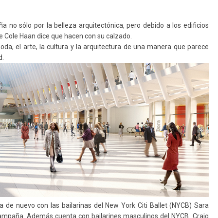
aña no
sólo por la
belleza arquitectónica
, pero debido a
los edificios
e
Cole Haan dice que hacen con su calzado.
oda, el arte, la cultura y la arquitectura
de una manera que
parece
d
.
a de nuevo con las
bailarinas
del New York Citi Ballet (NYCB)
Sara
 campaña
.
Además cuenta con
bailarines masculinos del
NYCB
Craig