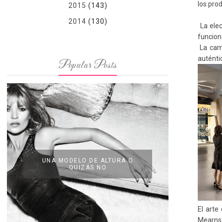
los pro
2015
(143)
2014
(130)
La ele
funcion
La ca
auténti
Popular Posts
UNA MODELO DE ALTURA O
QUIZÁS NO
El
arte 
Mearns