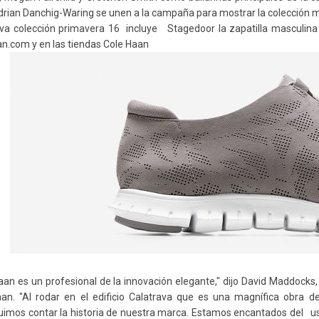
drian
Danchig
-
Waring
se unen a la campaña para mostrar
la colección
ma
va colección primavera 16 incluye Stagedoor la zapatilla masculina 
n.com y en las tiendas Cole
Haan
aan
es un profesional de la innovación elegante," dijo David
Maddocks
aan
. "Al rodar en el edificio
Calatrava
que es una magnífica obra de 
uimos
contar la historia de
nuestra marca. Estamos encantados del
u