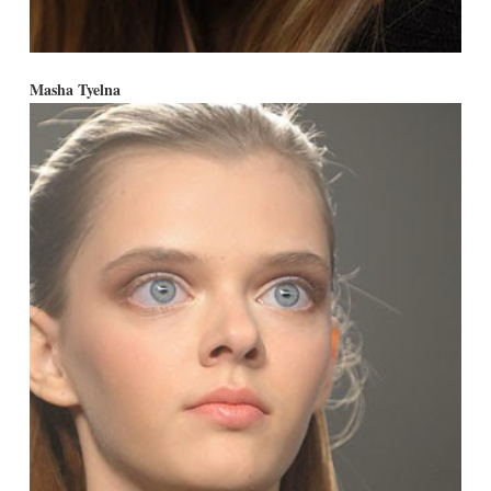
Masha Tyelna