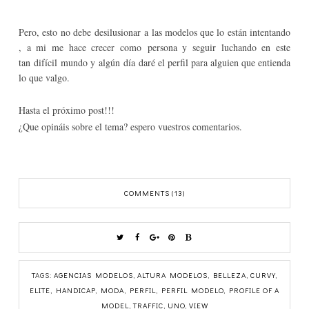
Pero, esto no debe
desilusionar
a las modelos que lo están intentando
, a mi me hace crecer como persona y seguir luchando en este
tan
difícil
mundo y
algún
día daré el perfil para alguien que entienda
lo que valgo.
Hasta el próximo post!!!
¿Que opináis sobre el tema? espero vuestros comentarios.
COMMENTS (13)
TAGS:
AGENCIAS MODELOS
,
ALTURA MODELOS
,
BELLEZA
,
CURVY
,
ELITE
,
HANDICAP
,
MODA
,
PERFIL
,
PERFIL MODELO
,
PROFILE OF A
MODEL
,
TRAFFIC
,
UNO
,
VIEW