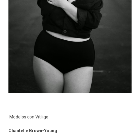
Modelos con Vitiligo
Chantelle Brown-Young