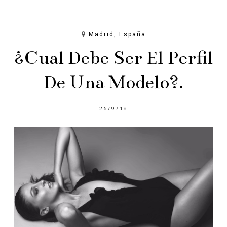
Madrid, España
¿Cual Debe Ser El Perfil
De Una Modelo?.
26/9/18