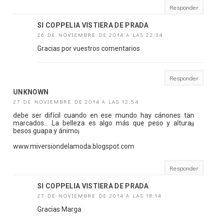
Responder
SI COPPELIA VISTIERA DE PRADA
26 DE NOVIEMBRE DE 2014 A LAS 22:34
Gracias por vuestros comentarios
Responder
UNKNOWN
27 DE NOVIEMBRE DE 2014 A LAS 12:54
debe ser difícil cuando en ese mundo hay cánones tan
marcados... La belleza es algo más que peso y altura¡¡
besos guapa y ánimo¡
www.miversiondelamoda.blogspot.com
Responder
SI COPPELIA VISTIERA DE PRADA
27 DE NOVIEMBRE DE 2014 A LAS 18:14
Gracias Marga