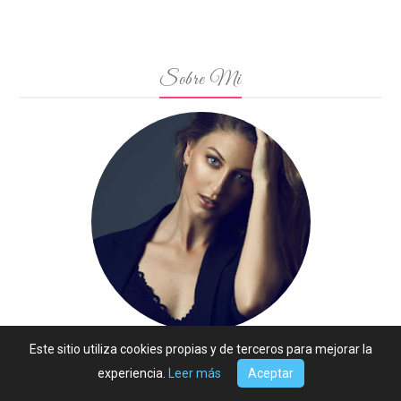
Sobre Mi
Este sitio utiliza cookies propias y de terceros para mejorar la
Me presento, soy Elia Fernández bailarina, actriz, modelo y amante
experiencia.
Leer más
Aceptar
de la moda. Escribo este blog, en el que aúno estas dos artes, desde
2014. Me encanta hablar sobre ello, escribir de ello, vivir la moda y