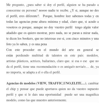
Me pregunto, ¿para saber si doy el perfil, alguien se ha parado a
conocerme en persona?
noooo nadie te recibe. ¿Y si, aunque no des
el perfil, eres diferente?. Porque, hombre leer sabemos todas y en
todas las agencias pone altura mínima y edad, claro que, si acudo a
vosotros es porque, aunque no doy vuestro perfil tengo algún valor
añadido que os quiero mostrar, pero nada, no se paran a mirar nada,
te dicen los bookers, que no interesas eso si, con cinco minutos y una
foto ya lo saben, y es una pena
Con este proceder en el mundo del arte en general se
están
perdiendo
multitud de talentos en este país: modelos,
artistas plásticos, actrices, bailarines, claro que. si esa o ese que no
da el perfil, tiene una recomendación o es amiga/o novia/o.... de, ya
no importa, se adapta a el o ella el perfil.
Agencias de modelos (VIEW, TRAFFIC,UNO,ELITE....)
, cambiar
el chip y pensar que puede aportaros quien no da vuestro supuesto
perfil y que si le dais una oportunidad puede ser una magnifica
modelo, como las que muestro anteriormente.