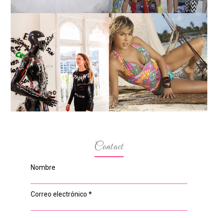
MARGA GONZÁLEZ Y
ELIA FERNÁNDEZ
LA ALTURA DE LAS
DIALOGAN EN ESPACIO
MODELOS MAS
DEL ANONIMATO, LA
BAJITAS
CASA ROSA DE OVIEDO
Contact
Nombre
Correo electrónico
*