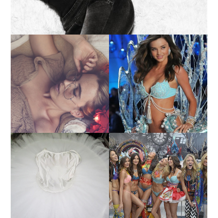
LA BAILARINA BLANCA
DE LA CRUZ O COMO
LA ALTURA DE LAS
REINVENTARSE ANTE
MODELOS MAS ALTAS
LA ADVERSIDAD.
¿QUIERES SABER LA
TUTORIAL PARA HACER
EDAD Y ALTURA DE LAS
UN TUTÚ DE BALLET DE
MODELOS VICTORIA'S
PLATO CON ARO.
SECRET 2017?