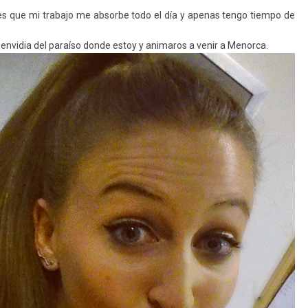
 es que mi trabajo me absorbe todo el día y apenas tengo tiempo de
 envidia del paraíso donde estoy y animaros a venir a Menorca.