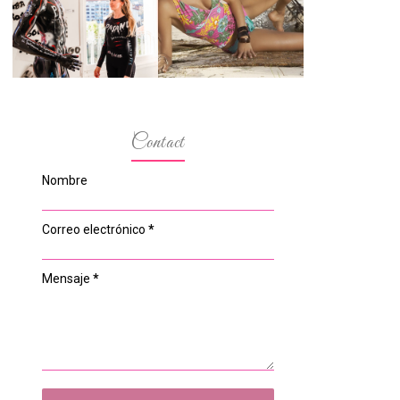
ESPACIO DEL
MODELOS MAS
ANONIMATO, LA
BAJITAS
CASA ROSA DE
OVIEDO
Contact
Nombre
Correo electrónico
*
Mensaje
*