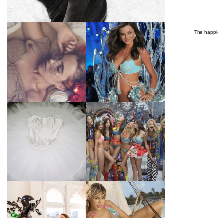
The happie
LA BAILARINA
BLANCA DE LA
LA ALTURA DE LAS
CRUZ O COMO
MODELOS MAS
REINVENTARSE
ALTAS
ANTE LA
ADVERSIDAD.
¿QUIERES SABER
TUTORIAL PARA
LA EDAD Y ALTURA
HACER UN TUTÚ
DE LAS MODELOS
DE BALLET DE
VICTORIA'S
PLATO CON ARO.
SECRET 2017?
MARGA GONZÁLEZ
Y ELIA FERNÁNDEZ
DIALOGAN EN
LA ALTURA DE LAS