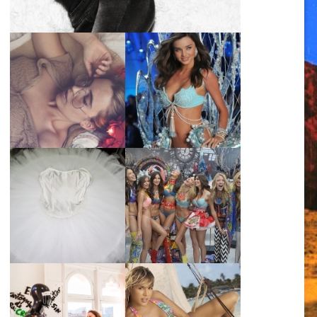
LA BAILARINA
BLANCA DE LA
LA ALTURA DE LAS
CRUZ O COMO
MODELOS MAS
REINVENTARSE
ALTAS
ANTE LA
ADVERSIDAD.
¿QUIERES SABER
TUTORIAL PARA
LA EDAD Y ALTURA
HACER UN TUTÚ
DE LAS MODELOS
DE BALLET DE
VICTORIA'S
PLATO CON ARO.
SECRET 2017?
MARGA GONZÁLEZ
Y ELIA FERNÁNDEZ
DIALOGAN EN
LA ALTURA DE LAS