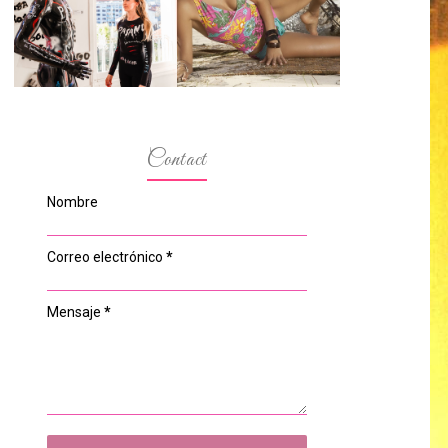
ESPACIO DEL
MODELOS MAS
ANONIMATO, LA
BAJITAS
CASA ROSA DE
OVIEDO
Contact
Nombre
Correo electrónico
*
Mensaje
*