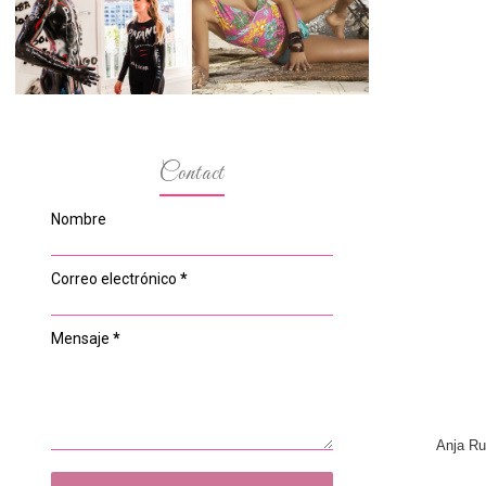
ESPACIO DEL
MODELOS MAS
ANONIMATO, LA
BAJITAS
CASA ROSA DE
OVIEDO
Contact
Nombre
Correo electrónico
*
Mensaje
*
Anja Ru