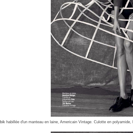
bik
habillée d'un manteau en laine, Americain Vintage. Culotte en polyamide,