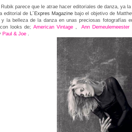
 Rubik parece que le atrae hacer editoriales de danza, ya l
a editorial de
L´Expres Magazine
bajo el objetivo de Matth
 y la belleza de la danza en unas preciosas fotografías 
con looks de;
American Vintage
,
Ann Demeulemeester
y
Paul & Joe
.