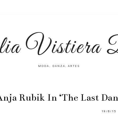
lia Vistiera
MODA, DANZA, ARTES
Anja Rubik In ‘The Last Da
19/8/15