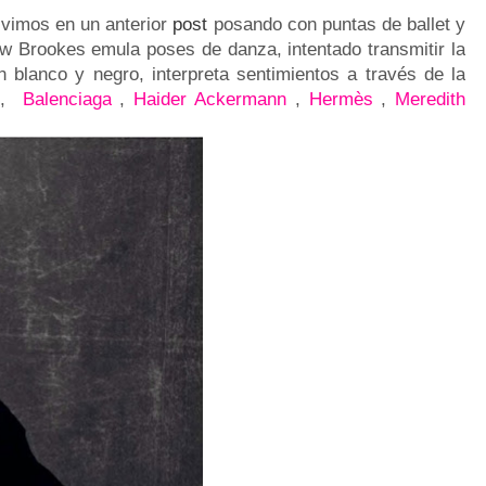
a vimos en un anterior
post
posando con puntas de ballet y
ew Brookes emula poses de danza, intentado transmitir la
en blanco y negro,
interpreta sentimientos a través de la
,
Balenciaga
,
Haider Ackermann
,
Hermès
,
Meredith