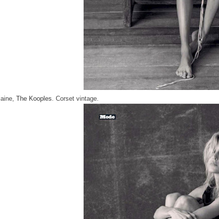
laine,
The Kooples
. Corset vintage.