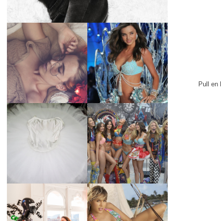
LA BAILARINA
BLANCA DE LA
LA ALTURA DE LAS
CRUZ O COMO
MODELOS MAS
REINVENTARSE
ALTAS
ANTE LA
ADVERSIDAD.
Pull en 
¿QUIERES SABER
TUTORIAL PARA
LA EDAD Y ALTURA
HACER UN TUTÚ
DE LAS MODELOS
DE BALLET DE
VICTORIA'S
PLATO CON ARO.
SECRET 2017?
MARGA GONZÁLEZ
Y ELIA FERNÁNDEZ
DIALOGAN EN
LA ALTURA DE LAS