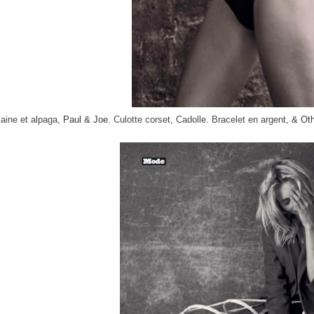
laine et alpaga,
Paul & Joe
. Culotte corset, Cadolle. Bracelet en argent,
& Oth