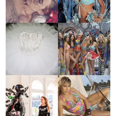
LA ADVERSIDAD.
¿QUIERES SABER LA
TUTORIAL PARA HACER
EDAD Y ALTURA DE LAS
UN TUTÚ DE BALLET DE
MODELOS VICTORIA'S
PLATO CON ARO.
SECRET 2017?
MARGA GONZÁLEZ Y
ELIA FERNÁNDEZ
LA ALTURA DE LAS
DIALOGAN EN ESPACIO
MODELOS MAS
DEL ANONIMATO, LA
BAJITAS
CASA ROSA DE OVIEDO