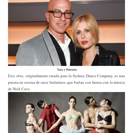
Tara y Petronio
Esta obra,
originalmente creada para la Sydney Dance Company, es una
puesta en escena de once bailarines, que bailan con fuerza con la música
de
Nick Cave
.