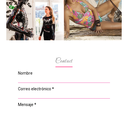
MARGA GONZÁLEZ Y
ELIA FERNÁNDEZ
LA ALTURA DE LAS
DIALOGAN EN ESPACIO
MODELOS MAS
DEL ANONIMATO, LA
BAJITAS
CASA ROSA DE OVIEDO
Contact
Nombre
Correo electrónico
*
Mensaje
*