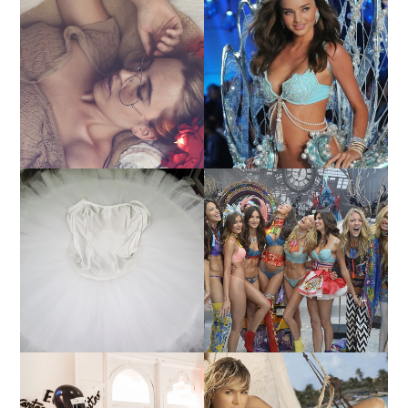
LA BAILARINA BLANCA
DE LA CRUZ O COMO
LA ALTURA DE LAS
REINVENTARSE ANTE
MODELOS MAS ALTAS
LA ADVERSIDAD.
¿QUIERES SABER LA
TUTORIAL PARA HACER
EDAD Y ALTURA DE LAS
UN TUTÚ DE BALLET DE
MODELOS VICTORIA'S
PLATO CON ARO.
SECRET 2017?