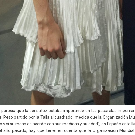
parecia que la sensatez estaba imperando en las pasarelas imponien
el Peso partido por la Talla al cuadrado, medida que la Organización Mu
uo y si su masa es acorde con sus medidas y su edad), en España este IM
l año pasado, hay que tener en cuenta que la Organización Mundial