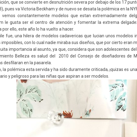
ición, que se convierte en desnutrición severa por debajo de los 17 punt
3), pues va Victoria Beckham y de nuevo se desata la polémica en la NY
 vemos constantemente modelos que estan extremadamente delgada
 le gusta ser el centro de atención y fomentar la extrema delgadez,
a por ello, este año lo ha vuelto a hacer.
ile fue, una hilera de modelos cadavericas que lucian unos modelos im
s imposibles, con lo cual nadie miraba sus diseños, que por cierto eran 
e quita importancia al asunto, ya que, considera que son adolescentes d
imiento Belleza es salud del 2010 del Consejo de diseñadores de 
s desfilaran en la pasarela.
o, la polémica esta servida y ha sido duramente criticada, ¡quizas es un
ario y peligroso para las niñas que aspiran a ser modelos.