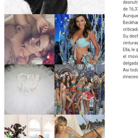
desnutr
de 16,3
Aunque
Beckham
LA BAILARINA
criticad
BLANCA DE LA
LA ALTURA DE LAS
Su desf
CRUZ O COMO
MODELOS MAS
REINVENTARSE
cintura
ALTAS
ANTE LA
Ella, l
ADVERSIDAD.
el mov
delgada
Asi tod
inneces
¿QUIERES SABER
TUTORIAL PARA
LA EDAD Y ALTURA
HACER UN TUTÚ
DE LAS MODELOS
DE BALLET DE
VICTORIA'S
PLATO CON ARO.
SECRET 2017?
MARGA GONZÁLEZ
Y ELIA FERNÁNDEZ
DIALOGAN EN
LA ALTURA DE LAS