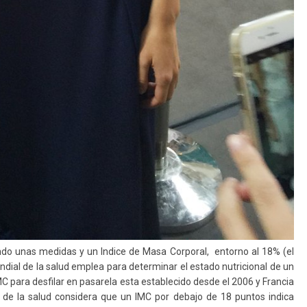
do unas medidas y un Indice de Masa Corporal, entorno al 18% (el
ndial de la salud emplea para determinar el estado nutricional de un
C para desfilar en pasarela esta establecido desde el 2006 y Francia
 de la salud considera que un IMC por debajo de 18 puntos indica