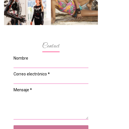
ESPACIO DEL
MODELOS MAS
ANONIMATO, LA
BAJITAS
CASA ROSA DE
OVIEDO
Contact
Nombre
Correo electrónico
*
Mensaje
*