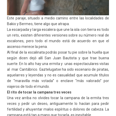
Este paraje, situado a medio camino entre las localidades de
Bakio y Bermeo, tiene algo que atrapa.
La escarpada y larga escalera que une la isla con tierra es todo
un reto, existen diferentes versiones sobre su número real de
escalones, pero todo el mundo está de acuerdo en que el
ascenso merece la pena.
Al final de la escalinata podrás posar tu pie sobre la huella que
según dicen dejó allí San Juan Bautista y que trae buena
suerte. En lo alto hay una ermita y unas espectaculares vistas
al mar Cantábrico. Gaztelugatxe ha sido escenario de piratas,
aquelarres y leyendas y no es casualidad que acumule títulos
de “maravilla más votada” o enclave “más valorado” por
viajeros de todo el mundo.
El rito de tocar la campana tres veces
Una vez arriba no olvides tocar la campana de la ermita tres
veces y pedir un deseo, antiguamente lo hacían para pedir
fertilidad y ahuyentar malos espíritus o dolores de cabeza. La
campana está tan a mano que tocarla, es inevitable.