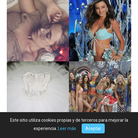
LA BAILARINA BLANCA
DE LA CRUZ O COMO
LA ALTURA DE LAS
REINVENTARSE ANTE
MODELOS MAS ALTAS
LA ADVERSIDAD.
¿QUIERES SABER LA
TUTORIAL PARA HACER
EDAD Y ALTURA DE LAS
UN TUTÚ DE BALLET DE
MODELOS VICTORIA'S
PLATO CON ARO.
SECRET 2017?
Este sitio utiliza cookies propias y de terceros para mejorar la
experiencia.
Leer más
Aceptar