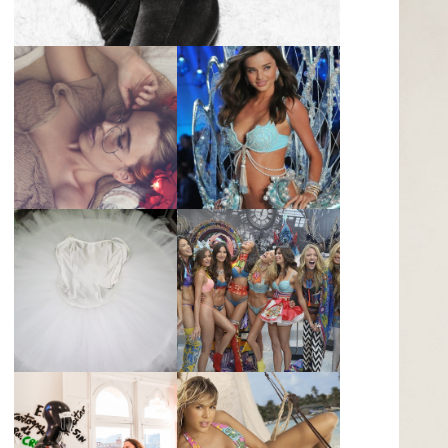
LA BAILARINA
BLANCA DE LA
LA ALTURA DE LAS
CRUZ O COMO
MODELOS MAS
REINVENTARSE
ALTAS
ANTE LA
ADVERSIDAD.
¿QUIERES SABER
TUTORIAL PARA
LA EDAD Y ALTURA
HACER UN TUTÚ
DE LAS MODELOS
DE BALLET DE
VICTORIA'S
PLATO CON ARO.
SECRET 2017?
MARGA GONZÁLEZ
Y ELIA FERNÁNDEZ
DIALOGAN EN
LA ALTURA DE LAS