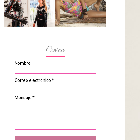
ESPACIO DEL
MODELOS MAS
ANONIMATO, LA
BAJITAS
CASA ROSA DE
OVIEDO
Contact
Nombre
Correo electrónico
*
Mensaje
*