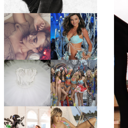
LA BAILARINA
BLANCA DE LA
LA ALTURA DE LAS
CRUZ O COMO
MODELOS MAS
REINVENTARSE
ALTAS
ANTE LA
ADVERSIDAD.
¿QUIERES SABER
TUTORIAL PARA
LA EDAD Y ALTURA
HACER UN TUTÚ
DE LAS MODELOS
DE BALLET DE
VICTORIA'S
PLATO CON ARO.
SECRET 2017?
MARGA GONZÁLEZ
Y ELIA FERNÁNDEZ
DIALOGAN EN
LA ALTURA DE LAS