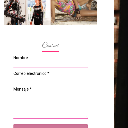
ESPACIO DEL
MODELOS MAS
ANONIMATO, LA
BAJITAS
CASA ROSA DE
OVIEDO
Contact
Nombre
Correo electrónico
*
Mensaje
*