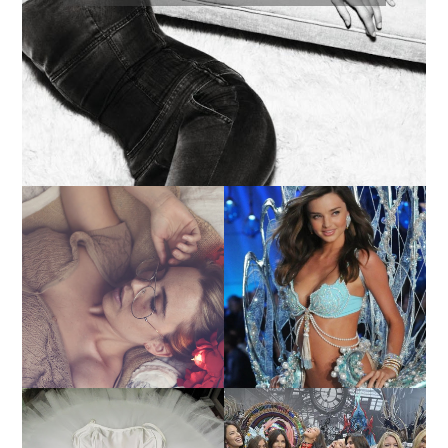
LA BAILARINA BLANCA
DE LA CRUZ O COMO
LA ALTURA DE LAS
REINVENTARSE ANTE
MODELOS MAS ALTAS
LA ADVERSIDAD.