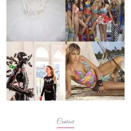
¿QUIERES SABER LA
TUTORIAL PARA HACER
EDAD Y ALTURA DE LAS
UN TUTÚ DE BALLET DE
MODELOS VICTORIA'S
PLATO CON ARO.
SECRET 2017?
MARGA GONZÁLEZ Y
ELIA FERNÁNDEZ
LA ALTURA DE LAS
DIALOGAN EN ESPACIO
MODELOS MAS
DEL ANONIMATO, LA
BAJITAS
CASA ROSA DE OVIEDO
Contact