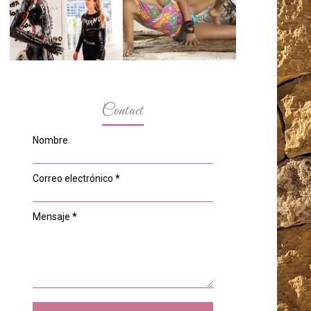
ESPACIO DEL
MODELOS MAS
ANONIMATO, LA
BAJITAS
CASA ROSA DE
OVIEDO
Contact
Nombre
Correo electrónico
*
Mensaje
*