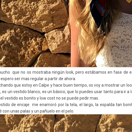
ucho que no os mostraba ningún look, pero estábamos en fase de en
 espero ser mas regular a partir de ahora.
hando que estoy en Calpe y hace buen tiempo, os voy a mostrar un look
, es un vestido blanco, es un básico, que lo puedes usar tanto para ir a
el vestido es bonito y low cost no se puede pedir mas.
stido de encaje me enamoró por la tela, el largo, la espalda tan boni
 con unas palas y un pañuelo en el pelo.