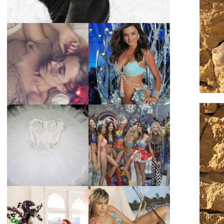
LA BAILARINA
BLANCA DE LA
LA ALTURA DE LAS
CRUZ O COMO
MODELOS MAS
REINVENTARSE
ALTAS
ANTE LA
ADVERSIDAD.
¿QUIERES SABER
TUTORIAL PARA
LA EDAD Y ALTURA
HACER UN TUTÚ
DE LAS MODELOS
DE BALLET DE
VICTORIA'S
PLATO CON ARO.
SECRET 2017?
MARGA GONZÁLEZ
Y ELIA FERNÁNDEZ
DIALOGAN EN
LA ALTURA DE LAS