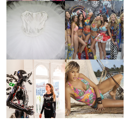
¿QUIERES SABER LA
TUTORIAL PARA HACER
EDAD Y ALTURA DE LAS
UN TUTÚ DE BALLET DE
MODELOS VICTORIA'S
PLATO CON ARO.
SECRET 2017?
MARGA GONZÁLEZ Y
ELIA FERNÁNDEZ
LA ALTURA DE LAS
DIALOGAN EN ESPACIO
MODELOS MAS
DEL ANONIMATO, LA
BAJITAS
CASA ROSA DE OVIEDO