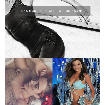
UNA MODELO DE ALTURA O QUIZÁS NO
LA BAILARINA BLANCA
DE LA CRUZ O COMO
LA ALTURA DE LAS
REINVENTARSE ANTE
MODELOS MAS ALTAS
LA ADVERSIDAD.