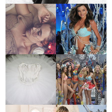
LA BAILARINA BLANCA
DE LA CRUZ O COMO
LA ALTURA DE LAS
REINVENTARSE ANTE
MODELOS MAS ALTAS
LA ADVERSIDAD.
¿QUIERES SABER LA
TUTORIAL PARA HACER
EDAD Y ALTURA DE LAS
UN TUTÚ DE BALLET DE
MODELOS VICTORIA'S
PLATO CON ARO.
SECRET 2017?