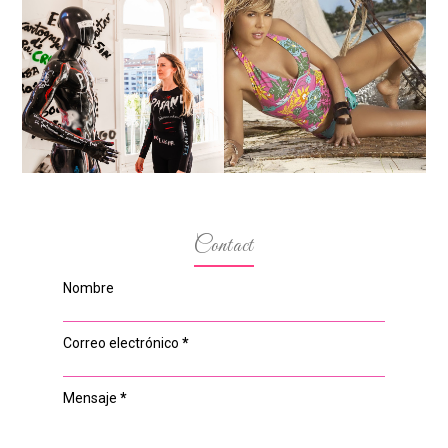
MARGA GONZÁLEZ Y
ELIA FERNÁNDEZ
LA ALTURA DE LAS
DIALOGAN EN ESPACIO
MODELOS MAS
DEL ANONIMATO, LA
BAJITAS
CASA ROSA DE OVIEDO
Contact
Nombre
Correo electrónico
*
Mensaje
*