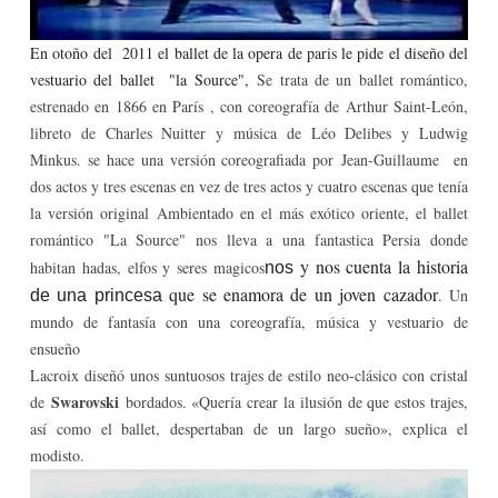
En otoño del 2011 el ballet de la opera de paris le pide el diseño del
vestuario del ballet
"la Source",
Se trata de un ballet romántico,
estrenado en 1866 en París , con coreografía de Arthur Saint-León,
libreto de Charles Nuitter y música de Léo Delibes y Ludwig
Minkus. se hace una versión coreografiada por Jean-Guillaume en
dos actos y tres escenas en vez de tres actos y cuatro escenas que tenía
la versión original
Ambientado en el más exótico oriente, el ballet
romántico "La Source" nos lleva a una fantastica Persia donde
y nos cuenta la historia
habitan hadas, elfos y seres magicos
nos
que se enamora de un joven cazador
. Un
de una princesa
mundo de fantasía con una coreografía, música y vestuario de
ensueño
Lacroix diseñó unos suntuosos trajes de estilo neo-clásico con cristal
Swarovski
de
bordados. «Quería crear la ilusión de que estos trajes,
así como el ballet, despertaban de un largo sueño», explica el
modisto.