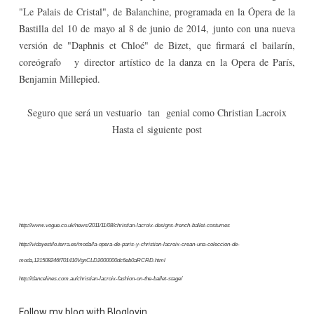
"Le Palais de Cristal", de Balanchine, programada en la Ópera de la
Bastilla del 10 de mayo al 8 de junio de 2014, junto con una nueva
versión de "Daphnis et Chloé" de Bizet, que firmará el bailarín,
coreógrafo y director artístico de la danza en la Opera de París,
Benjamin Millepied.
Seguro que será un vestuario tan genial como Christian Lacroix
Hasta el
siguiente
post
http://www.vogue.co.uk/news/2011/11/08/christian-lacroix-designs-french-ballet-costumes
http://vidayestilo.terra.es/moda/la-opera-de-paris-y-christian-lacroix-crean-una-coleccion-de-
moda,121508246f701410VgnCLD2000000dc6eb0aRCRD.html
http://dancelines.com.au/christian-lacroix-fashion-on-the-ballet-stage/
Follow my blog with Bloglovin