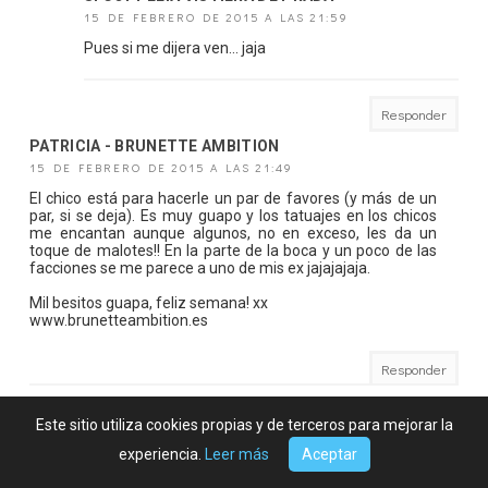
15 DE FEBRERO DE 2015 A LAS 21:59
Pues si me dijera ven... jaja
Responder
PATRICIA - BRUNETTE AMBITION
15 DE FEBRERO DE 2015 A LAS 21:49
El chico está para hacerle un par de favores (y más de un
par, si se deja). Es muy guapo y los tatuajes en los chicos
me encantan aunque algunos, no en exceso, les da un
toque de malotes!! En la parte de la boca y un poco de las
facciones se me parece a uno de mis ex jajajajaja.
Mil besitos guapa, feliz semana! xx
www.brunetteambition.es
Responder
SI COPPELIA VISTIERA DE PRADA
Este sitio utiliza cookies propias y de terceros para mejorar la
15 DE FEBRERO DE 2015 A LAS 21:58
experiencia.
Leer más
Aceptar
Yo casi me conformo con un baile jaja debe ser
impresionante, pero por lo que dicen es