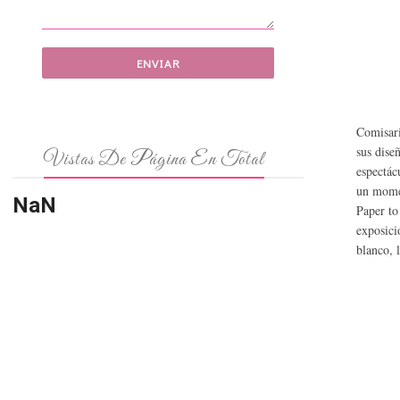
Comisari
sus dise
Vistas De Página En Total
espectác
un momen
NaN
Paper to
exposici
blanco, 