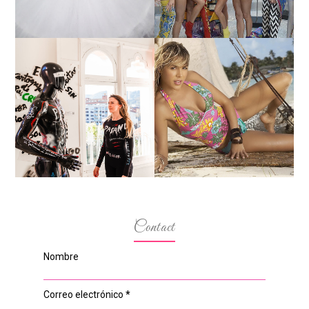
MARGA GONZÁLEZ Y
ELIA FERNÁNDEZ
LA ALTURA DE LAS
DIALOGAN EN ESPACIO
MODELOS MAS
DEL ANONIMATO, LA
BAJITAS
CASA ROSA DE OVIEDO
Contact
Nombre
Correo electrónico
*