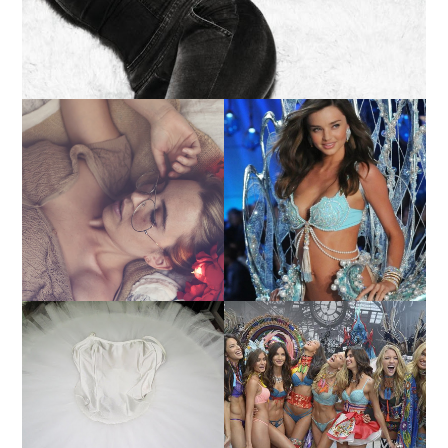
LA BAILARINA BLANCA
DE LA CRUZ O COMO
LA ALTURA DE LAS
REINVENTARSE ANTE
MODELOS MAS ALTAS
LA ADVERSIDAD.
¿QUIERES SABER LA
TUTORIAL PARA HACER
EDAD Y ALTURA DE LAS
UN TUTÚ DE BALLET DE
MODELOS VICTORIA'S
PLATO CON ARO.
SECRET 2017?