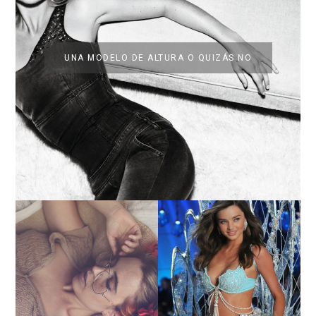
UNA MODELO DE ALTURA O QUIZÁS NO
LA BAILARINA BLANCA
DE LA CRUZ O COMO
LA ALTURA DE LAS
REINVENTARSE ANTE
MODELOS MAS ALTAS
LA ADVERSIDAD.