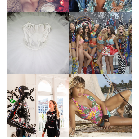
¿QUIERES SABER LA
TUTORIAL PARA HACER
EDAD Y ALTURA DE LAS
UN TUTÚ DE BALLET DE
MODELOS VICTORIA'S
PLATO CON ARO.
SECRET 2017?
MARGA GONZÁLEZ Y
ELIA FERNÁNDEZ
LA ALTURA DE LAS
DIALOGAN EN ESPACIO
MODELOS MAS
DEL ANONIMATO, LA
BAJITAS
CASA ROSA DE OVIEDO