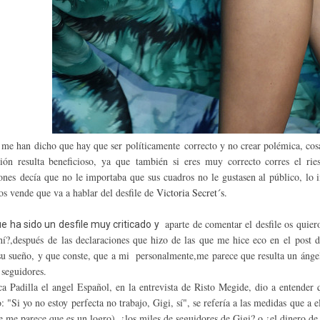
me han dicho que hay que ser políticamente correcto y no crear polémica, cosa 
ción resulta beneficioso, ya que también si eres muy correcto corres el 
ones decía que no le importaba que sus cuadros no le gustasen al público, lo i
nos vende que va a hablar del desfile de
Victoria Secret´s.
aparte de comentar el desfile os quier
e ha sido un desfile muy criticado y
í?,después de las declaraciones que hizo de las que me hice eco en el post d
u sueño, y que conste, que a mi personalmente,me parece que resulta un ángel
 seguidores.
ca Padilla el angel Español, en la entrevista de Risto Megide, dio a entender 
: "Si yo no estoy perfecta no trabajo, Gigi, sí", se refería a las medidas que a 
e me parece que es un logro), ¿los miles de seguidores de Gigi? o ¿el dinero de