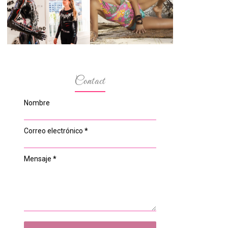
ESPACIO DEL
MODELOS MAS
ANONIMATO, LA
BAJITAS
CASA ROSA DE
OVIEDO
Contact
Nombre
Correo electrónico
*
Mensaje
*