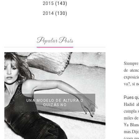
2015
(143)
2014
(130)
Popular Posts
Siempre 
de aten
exposici
va?, si 
Pues qu
UNA MODELO DE ALTURA O
Hadid ah
QUIZÁS NO
cumpla s
miles de
a Blan
Y
mas.Dijo
(cosa qu