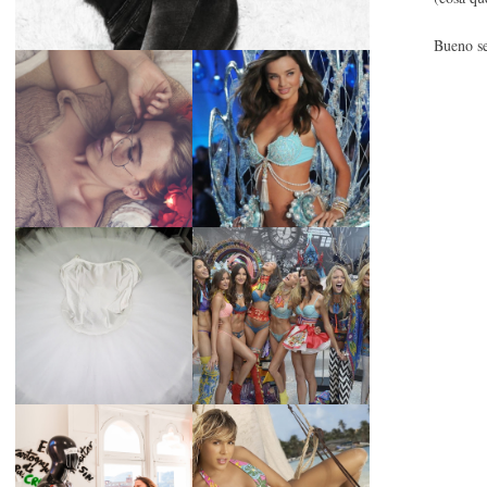
Bueno se
LA BAILARINA
BLANCA DE LA
LA ALTURA DE LAS
CRUZ O COMO
MODELOS MAS
REINVENTARSE
ALTAS
ANTE LA
ADVERSIDAD.
¿QUIERES SABER
TUTORIAL PARA
LA EDAD Y ALTURA
HACER UN TUTÚ
DE LAS MODELOS
DE BALLET DE
VICTORIA'S
PLATO CON ARO.
SECRET 2017?
MARGA GONZÁLEZ
Y ELIA FERNÁNDEZ
DIALOGAN EN
LA ALTURA DE LAS