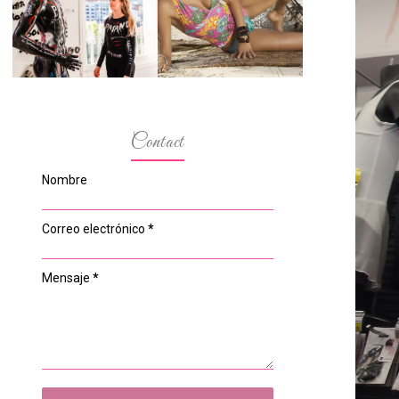
ESPACIO DEL
MODELOS MAS
ANONIMATO, LA
BAJITAS
CASA ROSA DE
OVIEDO
Contact
Nombre
Correo electrónico
*
Mensaje
*