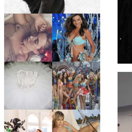
LA BAILARINA
BLANCA DE LA
LA ALTURA DE LAS
CRUZ O COMO
MODELOS MAS
REINVENTARSE
ALTAS
ANTE LA
ADVERSIDAD.
¿QUIERES SABER
TUTORIAL PARA
LA EDAD Y ALTURA
HACER UN TUTÚ
DE LAS MODELOS
DE BALLET DE
VICTORIA'S
PLATO CON ARO.
SECRET 2017?
MARGA GONZÁLEZ
Y ELIA FERNÁNDEZ
DIALOGAN EN
LA ALTURA DE LAS