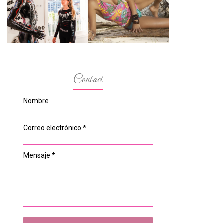
ESPACIO DEL
MODELOS MAS
ANONIMATO, LA
BAJITAS
CASA ROSA DE
OVIEDO
Contact
Nombre
Correo electrónico
*
Mensaje
*