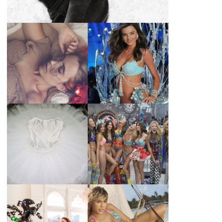
LA BAILARINA
BLANCA DE LA
LA ALTURA DE LAS
CRUZ O COMO
MODELOS MAS
REINVENTARSE
ALTAS
ANTE LA
ADVERSIDAD.
¿QUIERES SABER
TUTORIAL PARA
LA EDAD Y ALTURA
HACER UN TUTÚ
DE LAS MODELOS
DE BALLET DE
VICTORIA'S
PLATO CON ARO.
SECRET 2017?
MARGA GONZÁLEZ
Y ELIA FERNÁNDEZ
DIALOGAN EN
LA ALTURA DE LAS