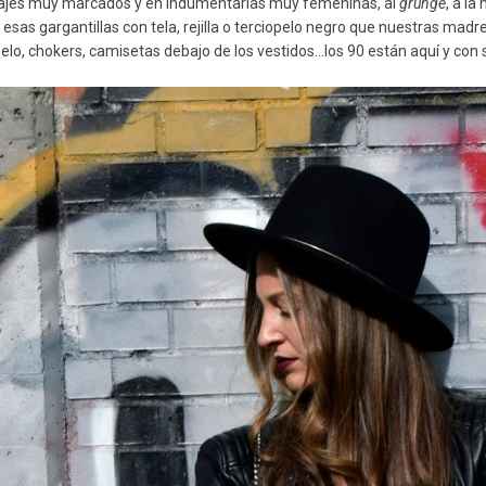
ajes muy marcados y en indumentarias muy femeninas, al
grunge
, a l
 esas gargantillas con tela, rejilla o terciopelo negro que nuestras madr
elo, chokers, camisetas debajo de los vestidos...los 90 están aquí y con 