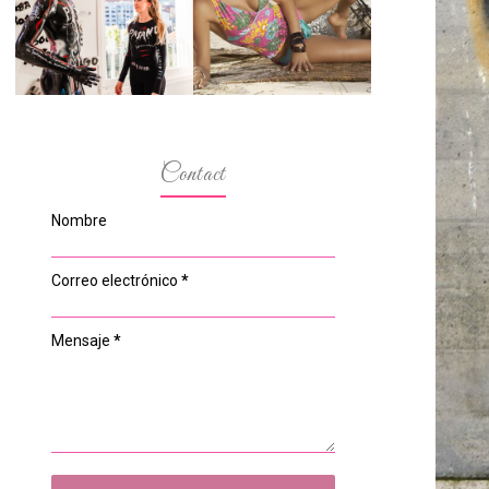
ESPACIO DEL
MODELOS MAS
ANONIMATO, LA
BAJITAS
CASA ROSA DE
OVIEDO
Contact
Nombre
Correo electrónico
*
Mensaje
*