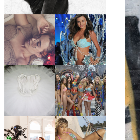
LA BAILARINA
BLANCA DE LA
LA ALTURA DE LAS
CRUZ O COMO
MODELOS MAS
REINVENTARSE
ALTAS
ANTE LA
ADVERSIDAD.
¿QUIERES SABER
TUTORIAL PARA
LA EDAD Y ALTURA
HACER UN TUTÚ
DE LAS MODELOS
DE BALLET DE
VICTORIA'S
PLATO CON ARO.
SECRET 2017?
MARGA GONZÁLEZ
Y ELIA FERNÁNDEZ
DIALOGAN EN
LA ALTURA DE LAS