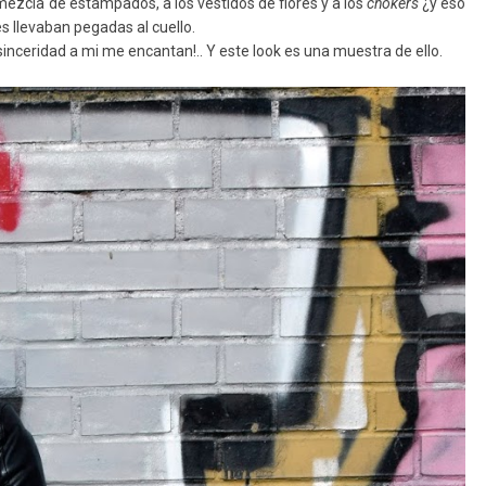
a mezcla de estampados, a los vestidos de flores y a los
chokers
¿y eso
es llevaban pegadas al cuello.
sinceridad a mi me encantan!.. Y este look es una muestra de ello.