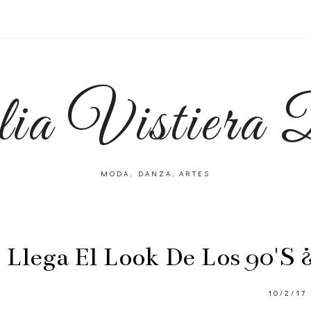
lia Vistiera
MODA, DANZA, ARTES
Llega El Look De Los 90's 
10/2/17