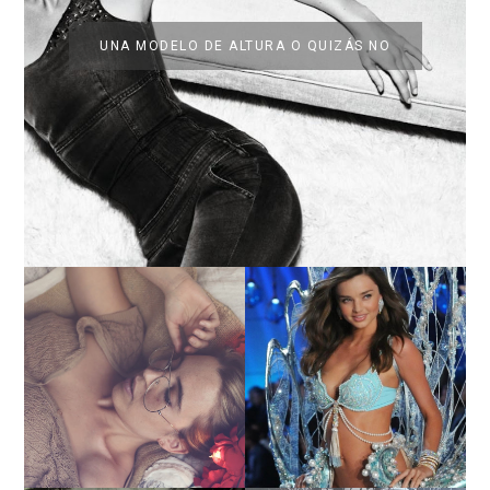
UNA MODELO DE ALTURA O QUIZÁS NO
LA BAILARINA BLANCA
DE LA CRUZ O COMO
LA ALTURA DE LAS
REINVENTARSE ANTE
MODELOS MAS ALTAS
LA ADVERSIDAD.