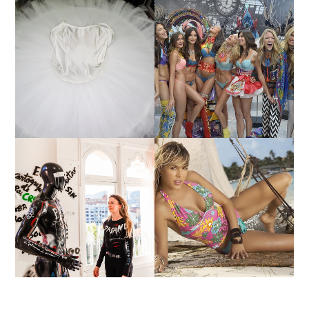
¿QUIERES SABER LA
TUTORIAL PARA HACER
EDAD Y ALTURA DE LAS
UN TUTÚ DE BALLET DE
MODELOS VICTORIA'S
PLATO CON ARO.
SECRET 2017?
MARGA GONZÁLEZ Y
ELIA FERNÁNDEZ
LA ALTURA DE LAS
DIALOGAN EN ESPACIO
MODELOS MAS
DEL ANONIMATO, LA
BAJITAS
CASA ROSA DE OVIEDO