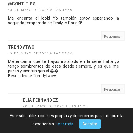
@CONTITIPS
13 DE MAYO DE 2021 A LAS 17:58
Me encanta el look! Yo también estoy esperando la
segunda temporada de Emily in París 💖
Responder
TRENDYTWO
16 DE MAYO DE 2021 A LAS 23:34
Me encanta que te hayas inspirado en la serie haha yo
tengo sombreritos de esos desde siempre, y es que me
pirran y sientan genial ��
Besos desde Trendytwo❤
Responder
ELIA FERNANDEZ
20 DE MAYO DE 2021 A LAS 14:05
A mi también me encantan!
Este sitio utiliza cookies propias y de terceros para mejorar la
experiencia.
Leer más
Aceptar
Responder