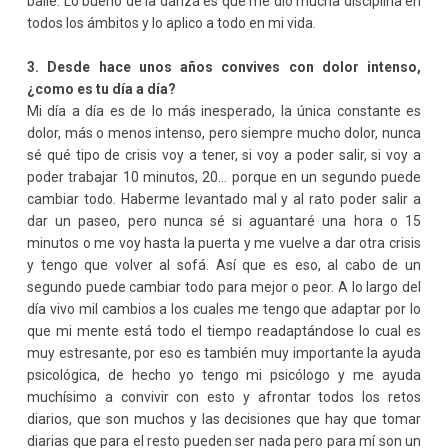
baile. Lo bueno de la danza es que me dio mucha disciplina en
todos los ámbitos y lo aplico a todo en mi vida.
3. Desde hace unos años convives con dolor intenso,
¿como es tu día a día?
Mi día a día es de lo más inesperado, la única constante es
dolor, más o menos intenso, pero siempre mucho dolor, nunca
sé qué tipo de crisis voy a tener, si voy a poder salir, si voy a
poder trabajar 10 minutos, 20… porque en un segundo puede
cambiar todo. Haberme levantado mal y al rato poder salir a
dar un paseo, pero nunca sé si aguantaré una hora o 15
minutos o me voy hasta la puerta y me vuelve a dar otra crisis
y tengo que volver al sofá. Así que es eso, al cabo de un
segundo puede cambiar todo para mejor o peor. A lo largo del
día vivo mil cambios a los cuales me tengo que adaptar por lo
que mi mente está todo el tiempo readaptándose lo cual es
muy estresante, por eso es también muy importante la ayuda
psicológica, de hecho yo tengo mi psicólogo y me ayuda
muchísimo a convivir con esto y afrontar todos los retos
diarios, que son muchos y las decisiones que hay que tomar
diarias que para el resto pueden ser nada pero para mí son un