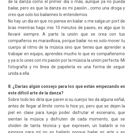
de la danza como el primer día o más, aunque ya no pueda
bailar, pero es que la danza es mi pasión , como una droga y
creo que solo los bailarines lo entendemos.
No hay un día en que no piense en bailar o me salga un port de
bras mientras hago mis 10 minutos de paseo, es algo que lo
llevaré siempre. A parte la unión que se crea con tus
compañeros es maravillosa, porque bailar no es solo mover tu
cuerpo al ritmo de la música sino que tienes que aprender a
trabajar en equipo, aprendes mucho lo que es compañerismo
y ya si lo unes con mi pasión por la música la unión perfecta. Mi
fotografía y mi línea de papelería es una forma de seguir
unida a ella.
8. ¿Darías algún consejo para los que están empezando en
este difícil arte de la danza?
Sobre todo les diría que paren si su cuerpo les da alguna señal,
antes de llegar al límite como lo hice yo, pero que se dejen la
piel en clase para luego poder disfrutar el escenario, que
sientan la música y disfruten de cada momento, que se
olviden de tanta técnica y que expresen, un bailarín si no
expresa para mí no es bailarín porque bailar es arte y es