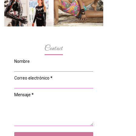
ESPACIO DEL
MODELOS MAS
ANONIMATO, LA
BAJITAS
CASA ROSA DE
OVIEDO
Contact
Nombre
Correo electrónico
*
Mensaje
*