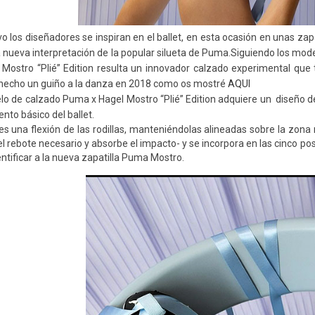
o los diseñadores se inspiran en el ballet, en esta ocasión en unas zap
 la nueva interpretación de la popular silueta de Puma.Siguiendo los mo
 Mostro “Plié” Edition resulta un innovador calzado experimental que
hecho un guiño a la danza en 2018 como os mostré
AQUI
lo de calzado Puma x Hagel Mostro “Plié” Edition adquiere un diseño d
nto básico del ballet.
 es una flexión de las rodillas, manteniéndolas alineadas sobre la zona 
l rebote necesario y absorbe el impacto- y se incorpora en las cinco posi
entificar a la nueva zapatilla Puma Mostro.