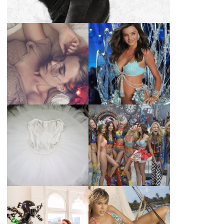
LA BAILARINA
BLANCA DE LA
LA ALTURA DE LAS
CRUZ O COMO
MODELOS MAS
REINVENTARSE
ALTAS
ANTE LA
ADVERSIDAD.
¿QUIERES SABER
TUTORIAL PARA
LA EDAD Y ALTURA
HACER UN TUTÚ
DE LAS MODELOS
DE BALLET DE
VICTORIA'S
PLATO CON ARO.
SECRET 2017?
MARGA GONZÁLEZ
Y ELIA FERNÁNDEZ
DIALOGAN EN
LA ALTURA DE LAS