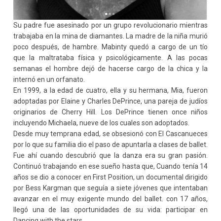
Su padre fue asesinado por un grupo revolucionario mientras
trabajaba en la mina de diamantes. La madre de la niña murió
poco después, de hambre. Mabinty quedó a cargo de un tío
que la maltrataba física y psicológicamente. A las pocas
semanas el hombre dejó de hacerse cargo de la chica y la
internó en un orfanato.
En 1999, a la edad de cuatro, ella y su hermana, Mia, fueron
adoptadas por Elaine y Charles DePrince, una pareja de judíos
originarios de Cherry Hill. Los DePrince tienen once niños
incluyendo Michaela, nueve de los cuales son adoptados.
Desde muy temprana edad, se obsesionó con El Cascanueces
por lo que su familia dio el paso de apuntarla a clases de ballet.
Fue ahí cuando descubrió que la danza era su gran pasión.
Continuó trabajando en ese sueño hasta que, Cuando tenía 14
años se dio a conocer en First Position, un documental dirigido
por Bess Kargman que seguía a siete jóvenes que intentaban
avanzar en el muy exigente mundo del ballet. con 17 años,
llegó una de las oportunidades de su vida: participar en
Dancing with the stars.