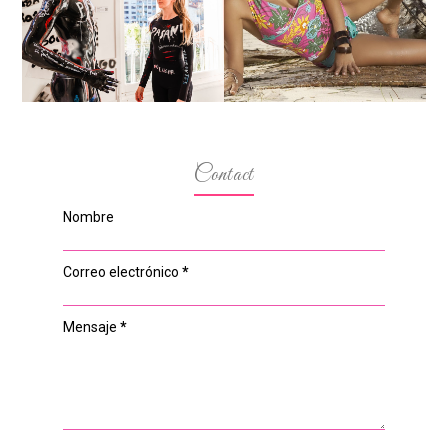
DIALOGAN EN ESPACIO
MODELOS MAS
DEL ANONIMATO, LA
BAJITAS
CASA ROSA DE OVIEDO
Contact
Nombre
Correo electrónico
*
Mensaje
*