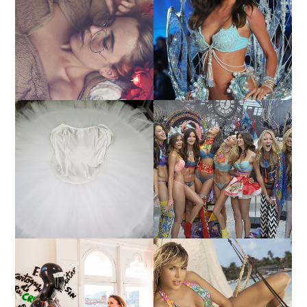
LA BAILARINA BLANCA
DE LA CRUZ O COMO
LA ALTURA DE LAS
REINVENTARSE ANTE
MODELOS MAS ALTAS
LA ADVERSIDAD.
¿QUIERES SABER LA
TUTORIAL PARA HACER
EDAD Y ALTURA DE LAS
UN TUTÚ DE BALLET DE
MODELOS VICTORIA'S
PLATO CON ARO.
SECRET 2017?
MARGA GONZÁLEZ Y
ELIA FERNÁNDEZ
LA ALTURA DE LAS